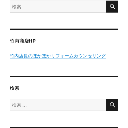
検
検
索
索
対
象:
竹内商店HP
竹内店長のぽかぽかリフォームカウンセリング
検索
検
検
索
索
対
象: