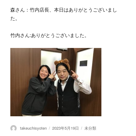
森さん：竹内店長、本日はありがとうございまし
た。
竹内さん:ありがとうございました。
投
投
カ
takeuchisyoten
2023年5月19日
未分類
稿
稿
テ