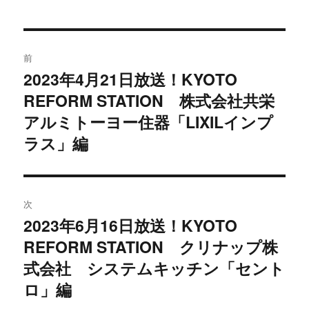
者
日:
ゴ
リ
ー
投
前
稿
2023年4月21日放送！KYOTO
過
REFORM STATION 株式会社共栄
去
ナ
の
アルミトーヨー住器「LIXILインプ
ビ
投
ラス」編
稿:
ゲ
ー
次
シ
2023年6月16日放送！KYOTO
次
REFORM STATION クリナップ株
ョ
の
投
式会社 システムキッチン「セント
ン
稿:
ロ」編