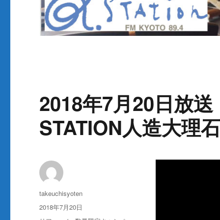
2018年7月20日放送
STATION人造大
投
takeuchisyoten
稿
投
2018年7月20日
者
稿