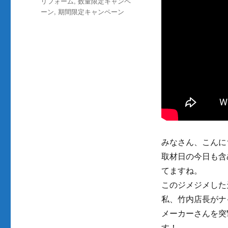
カ
リフォーム
,
数量限定キャンペ
日:
テ
ーン
,
期間限定キャンペーン
ゴ
リ
ー
みなさん、こんに
取材日の今日も含
てますね。
このジメジメした
私、竹内店長がナ
メーカーさんを突撃
す！