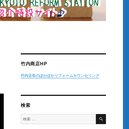
竹内商店HP
竹内店長のぽかぽかリフォームカウンセリング
検索
検
検
索
索
対